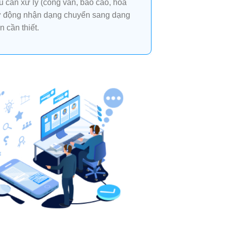
ệu cần xử lý (công văn, báo cáo, hóa
ự động nhận dạng chuyển sang dạng
n cần thiết.